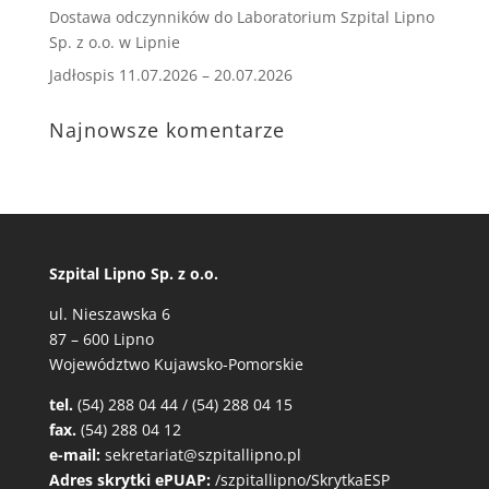
Dostawa odczynników do Laboratorium Szpital Lipno
Sp. z o.o. w Lipnie
Jadłospis 11.07.2026 – 20.07.2026
Najnowsze komentarze
Szpital Lipno Sp. z o.o.
ul. Nieszawska 6
87 – 600 Lipno
Województwo Kujawsko-Pomorskie
tel.
(54) 288 04 44 / (54) 288 04 15
fax.
(54) 288 04 12
e-mail:
sekretariat@szpitallipno.pl
Adres skrytki ePUAP:
/szpitallipno/SkrytkaESP