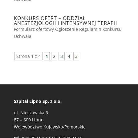
KONKURS OFERT – ODDZIAŁ
ANESTEZJOLOGII I INTENSYWNEJ TERAPII
Formularz ofertowy Ogłoszenie Regulamin konkursu
Uchwała
Strona 1 z 4
1
2
3
4
»
Szpital Lipno Sp. z o.o.
ul. Nieszawska 6
87 – 600 Lipno
Województwo Kujawsko-Pomorskie