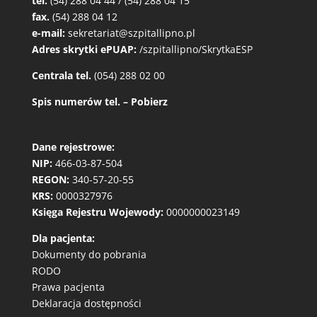
tel.
(54) 288 04 44 / (54) 288 04 15
fax.
(54) 288 04 12
e-mail:
sekretariat@szpitallipno.pl
Adres skrytki ePUAP:
/szpitallipno/SkrytkaESP
Centrala tel.
(054) 288 02 00
Spis numerów tel. – Pobierz
Dane rejestrowe:
NIP:
466-03-87-504
REGON:
340-57-20-55
KRS:
0000327976
Księga Rejestru Wojewody:
0000000023149
Dla pacjenta:
Dokumenty do pobrania
RODO
Prawa pacjenta
Deklaracja dostępności