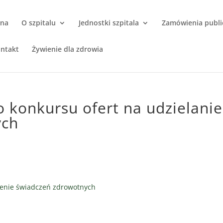
wna
O szpitalu
Jednostki szpitala
Zamówienia publi
ntakt
Żywienie dla zdrowia
 konkursu ofert na udzielanie
ych
lenie świadczeń zdrowotnych