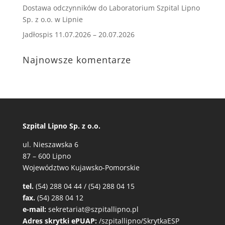
Dostawa odczynników do Laboratorium Szpital Lipno
Sp. z o.o. w Lipnie
Jadłospis 11.07.2026 – 20.07.2026
Najnowsze komentarze
Szpital Lipno Sp. z o.o.
ul. Nieszawska 6
87 – 600 Lipno
Województwo Kujawsko-Pomorskie
tel.
(54) 288 04 44 / (54) 288 04 15
fax.
(54) 288 04 12
e-mail:
sekretariat@szpitallipno.pl
Adres skrytki ePUAP:
/szpitallipno/SkrytkaESP