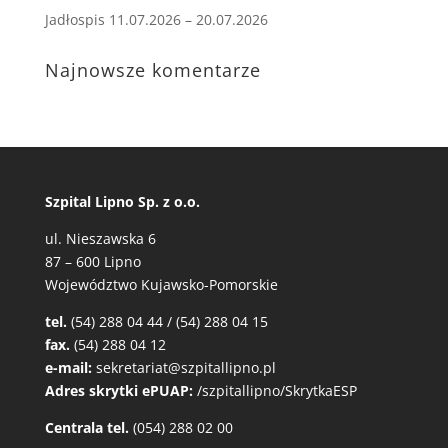
Jadłospis 11.07.2026 – 20.07.2026
Najnowsze komentarze
Szpital Lipno Sp. z o.o.
ul. Nieszawska 6
87 – 600 Lipno
Województwo Kujawsko-Pomorskie
tel.
(54) 288 04 44 / (54) 288 04 15
fax.
(54) 288 04 12
e-mail:
sekretariat@szpitallipno.pl
Adres skrytki ePUAP:
/szpitallipno/SkrytkaESP
Centrala tel.
(054) 288 02 00