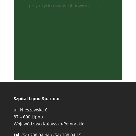
przy użyciu nawigacji powyżej.
Szpital Lipno Sp. z o.o.
ul. Nieszawska 6
87 – 600 Lipno
Województwo Kujawsko-Pomorskie
tel.
(54) 288 04 44 / (54) 288 04 15