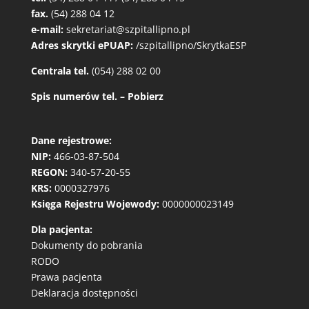
fax.
(54) 288 04 12
e-mail:
sekretariat@szpitallipno.pl
Adres skrytki ePUAP:
/szpitallipno/SkrytkaESP
Centrala tel.
(054) 288 02 00
Spis numerów tel. – Pobierz
Dane rejestrowe:
NIP:
466-03-87-504
REGON:
340-57-20-55
KRS:
0000327976
Księga Rejestru Wojewody:
0000000023149
Dla pacjenta:
Dokumenty do pobrania
RODO
Prawa pacjenta
Deklaracja dostępności