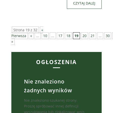
CZYTAJ DALEJ
Strona 19 z 32
«
Pierwsza
«
...
10
...
17
18
19
20
21
...
30
»
OGŁOSZENIA
Nie znaleziono
żadnych wyników
Nie znaleziono szukanej strony.
Proszę spróbować innej definicji
wyszukiwania lub zlokalizować wpis