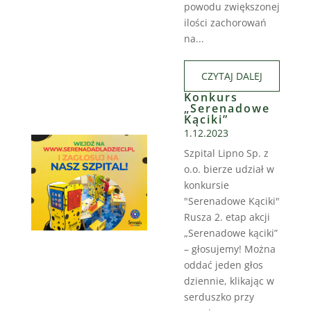
powodu zwiększonej
ilości zachorowań
na...
CZYTAJ DALEJ
Konkurs
„Serenadowe
Kąciki”
1.12.2023
Szpital Lipno Sp. z
o.o. bierze udział w
konkursie
"Serenadowe Kąciki"
Rusza 2. etap akcji
„Serenadowe kąciki”
– głosujemy! Można
oddać jeden głos
dziennie, klikając w
serduszko przy