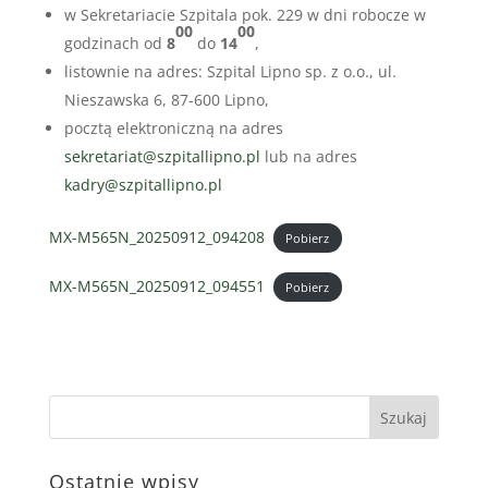
w Sekretariacie Szpitala pok. 229 w dni robocze w
00
00
godzinach od
8
do
14
,
listownie na adres: Szpital Lipno sp. z o.o., ul.
Nieszawska 6, 87-600 Lipno,
pocztą elektroniczną na adres
sekretariat@szpitallipno.pl
lub na adres
kadry@szpitallipno.pl
MX-M565N_20250912_094208
Pobierz
MX-M565N_20250912_094551
Pobierz
Ostatnie wpisy