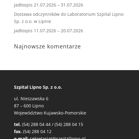
Jadłospis 21.07.2026 – 31.07.2026
Dostawa odczynników do Laboratorium Szpital Lipno
Sp. z o.o. w Lipnie
Jadłospis 11.07.2026 – 20.07.2026
Najnowsze komentarze
Szpital Lipno Sp. z o.o.
ul. Nieszawska 6
87 – 600 Lipno
Województwo Kujawsko-Pomorskie
tel.
(54) 288 04 44 / (54) 288 04 15
fax.
(54) 288 04 12
e-mail:
sekretariat@szpitallipno.pl