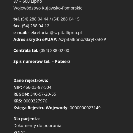
87 – 600 Lipno
Województwo Kujawsko-Pomorskie
tel.
(54) 288 04 44 / (54) 288 04 15
fax.
(54) 288 04 12
e-mail:
sekretariat@szpitallipno.pl
Adres skrytki ePUAP:
/szpitallipno/SkrytkaESP
Centrala tel.
(054) 288 02 00
Spis numerów tel. – Pobierz
Dane rejestrowe:
NIP:
466-03-87-504
REGON:
340-57-20-55
KRS:
0000327976
Księga Rejestru Wojewody:
0000000023149
Dla pacjenta:
Dokumenty do pobrania
RODO