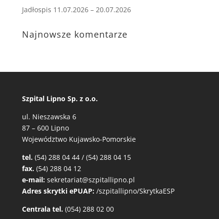
Jadłospis 11.07.2026 – 20.07.2026
Najnowsze komentarze
Szpital Lipno Sp. z o.o.
ul. Nieszawska 6
87 – 600 Lipno
Województwo Kujawsko-Pomorskie
tel.
(54) 288 04 44 / (54) 288 04 15
fax.
(54) 288 04 12
e-mail:
sekretariat@szpitallipno.pl
Adres skrytki ePUAP:
/szpitallipno/SkrytkaESP
Centrala tel.
(054) 288 02 00