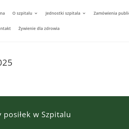
wna
O szpitalu
Jednostki szpitala
Zamówienia publi
ntakt
Żywienie dla zdrowia
025
 posiłek w Szpitalu