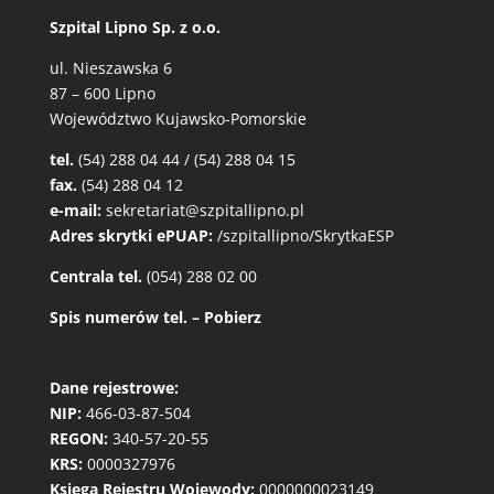
Szpital Lipno Sp. z o.o.
ul. Nieszawska 6
87 – 600 Lipno
Województwo Kujawsko-Pomorskie
tel.
(54) 288 04 44 / (54) 288 04 15
fax.
(54) 288 04 12
e-mail:
sekretariat@szpitallipno.pl
Adres skrytki ePUAP:
/szpitallipno/SkrytkaESP
Centrala tel.
(054) 288 02 00
Spis numerów tel. – Pobierz
Dane rejestrowe:
NIP:
466-03-87-504
REGON:
340-57-20-55
KRS:
0000327976
Księga Rejestru Wojewody:
0000000023149