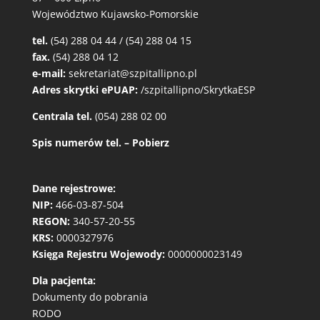
Województwo Kujawsko-Pomorskie
tel.
(54) 288 04 44 / (54) 288 04 15
fax.
(54) 288 04 12
e-mail:
sekretariat@szpitallipno.pl
Adres skrytki ePUAP:
/szpitallipno/SkrytkaESP
Centrala tel.
(054) 288 02 00
Spis numerów tel. – Pobierz
Dane rejestrowe:
NIP:
466-03-87-504
REGON:
340-57-20-55
KRS:
0000327976
Księga Rejestru Wojewody:
0000000023149
Dla pacjenta:
Dokumenty do pobrania
RODO