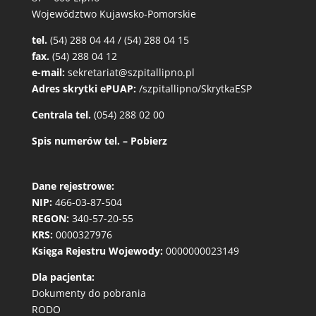
Województwo Kujawsko-Pomorskie
tel.
(54) 288 04 44 / (54) 288 04 15
fax.
(54) 288 04 12
e-mail:
sekretariat@szpitallipno.pl
Adres skrytki ePUAP:
/szpitallipno/SkrytkaESP
Centrala tel.
(054) 288 02 00
Spis numerów tel. – Pobierz
Dane rejestrowe:
NIP:
466-03-87-504
REGON:
340-57-20-55
KRS:
0000327976
Księga Rejestru Wojewody:
0000000023149
Dla pacjenta:
Dokumenty do pobrania
RODO