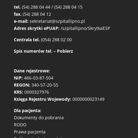
tel.
(54) 288 04 44 / (54) 288 04 15
fax.
(54) 288 04 12
e-mail:
sekretariat@szpitallipno.pl
Adres skrytki ePUAP:
/szpitallipno/SkrytkaESP
Centrala tel.
(054) 288 02 00
Spis numerów tel. – Pobierz
Dane rejestrowe:
NIP:
466-03-87-504
REGON:
340-57-20-55
KRS:
0000327976
Księga Rejestru Wojewody:
0000000023149
Dla pacjenta:
Dokumenty do pobrania
RODO
Prawa pacjenta