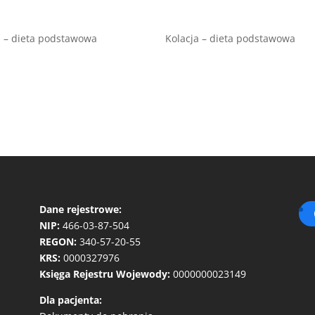
 – dieta podstawowa
Kolacja – dieta podstawowa
Dane rejestrowe:
NIP:
466-03-87-504
REGON:
340-57-20-55
KRS:
0000327976
Księga Rejestru Wojewody:
0000000023149
Dla pacjenta: