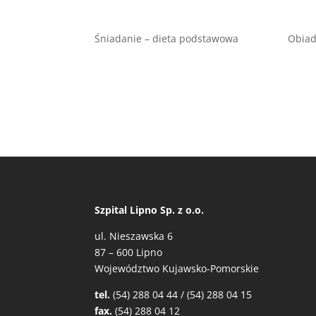
Śniadanie – dieta podstawowa
Obiad
Szpital Lipno Sp. z o.o.
ul. Nieszawska 6
87 – 600 Lipno
Województwo Kujawsko-Pomorskie
tel.
(54) 288 04 44 / (54) 288 04 15
fax.
(54) 288 04 12