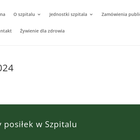
wna
O szpitalu
Jednostki szpitala
Zamówienia publi
ntakt
Żywienie dla zdrowia
024
 posiłek w Szpitalu