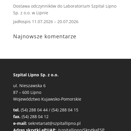
Dostawa odczynników do Laboratorium Szpital Lipno
Sp. z o.o. w Lipnie
Jadłospis 11.07.2026 – 20.07.2026
Najnowsze komentarze
Szpital Lipno Sp. z o.o.
ul. Nieszawska 6
87 – 600 Lipno
Województwo Kujawsko-Pomorskie
tel.
(54) 288 04 44 / (54) 288 04 15
fax.
(54) 288 04 12
e-mail:
sekretariat@szpitallipno.pl
Adres skrytki ePUAP:
/szpitallipno/SkrytkaESP